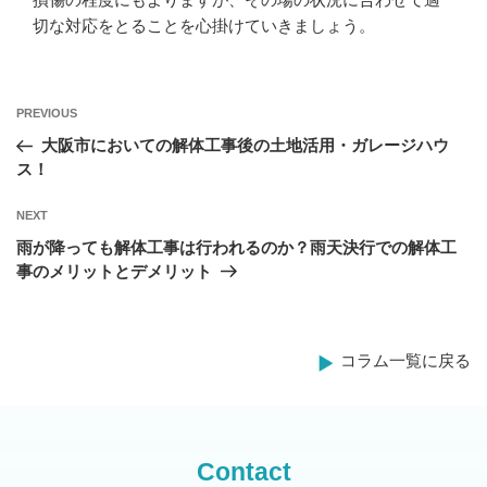
切な対応をとることを心掛けていきましょう。
Previous
PREVIOUS
投
Post
大阪市においての解体工事後の土地活用・ガレージハウ
稿
ス！
ナ
Next
NEXT
ビ
Post
雨が降っても解体工事は行われるのか？雨天決行での解体工
ゲ
事のメリットとデメリット
ー
シ
コラム一覧に戻る
ョ
ン
Contact