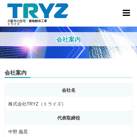
Skip
to
content
大阪市の住宅・建物解体工事
トライズ
会社案内
会社案内
会社名
株式会社TRYZ（トライズ）
代表取締役
中野 義晃