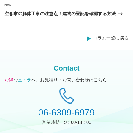
Next
NEXT
ナ
Post
空き家の解体工事の注意点！建物の登記を確認する方法
ビ
ゲ
ー
コラム一覧に戻る
シ
ョ
ン
Contact
お得
な
直トラ
へ、お見積り・お問い合わせはこちら
06-6309-6979
営業時間
9：00-18：00