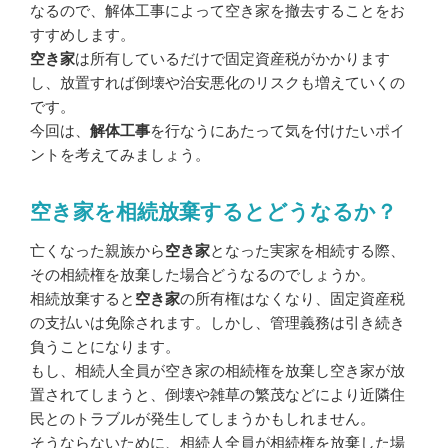
なるので、解体工事によって空き家を撤去することをお
すすめします。
空き家
は所有しているだけで固定資産税がかかります
し、放置すれば倒壊や治安悪化のリスクも増えていくの
です。
今回は、
解体工事
を行なうにあたって気を付けたいポイ
ントを考えてみましょう。
空き家を相続放棄するとどうなるか？
亡くなった親族から
空き家
となった実家を相続する際、
その相続権を放棄した場合どうなるのでしょうか。
相続放棄すると
空き家
の所有権はなくなり、固定資産税
の支払いは免除されます。しかし、管理義務は引き続き
負うことになります。
もし、相続人全員が空き家の相続権を放棄し空き家が放
置されてしまうと、倒壊や雑草の繁茂などにより近隣住
民とのトラブルが発生してしまうかもしれません。
そうならないために、相続人全員が相続権を放棄した場