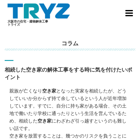
Skip
to
content
大阪市の住宅・建物解体工事
トライズ
コラム
相続した空き家の解体工事をする時に気を付けたいポ
イント
親族が亡くなり
空き家
となった実家を相続したが、どう
していいか分からず持て余しているという人が近年増加
しています。すでに、自分に持ち家がある場合、その土
地で働いたり学校に通ったりという生活を営んでいるた
め、相続した
空き家
にわざわざ引っ越すというのも難し
い話です。
空き家を放置することは、幾つかのリスクを負うことに