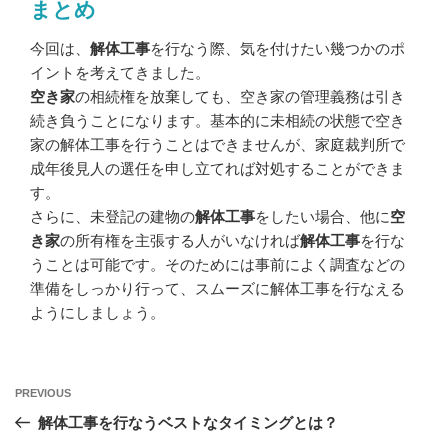
まとめ
今回は、
解体工事
を行なう際、気を付けたい幾つかのポ
イントを考えてきました。
空き家
の相続権を放棄しても、空き家の管理義務は引き
続き負うことになります。基本的に未相続の状態で空き
家の解体工事を行うことはできませんが、家庭裁判所で
成年後見人の選任を申し立てれば対処することができま
す。
さらに、未登記の建物の
解体工事
をしたい場合、他に
空
き家
の所有権を主張する人がいなければ
解体工事
を行な
うことは可能です。そのためには事前によく調査などの
準備をしっかり行って、スムーズに解体工事を行なえる
ようにしましょう。
Previous
PREVIOUS
投
Post
解体工事を行なうベストなタイミングとは？
稿