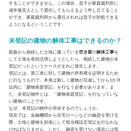
することができません。この場合、息子が家庭裁判所に
成年後見人として選任してもらえるよう申し立てること
ができ、家庭裁判所から選任されれば息子が対処できる
ようになるということです。
未登記の建物の解体工事はできるのか？
親族から相続した土地に建っている
空き家
の
解体工事
を
して土地を有効活用しようとしたら、相続した建物が未
登記だったというケースがまれに発生します。
登記とは、第三者に対して建物の所有権を証明するため
に行なうもので、本来は新しく建物が完成してから1か月
以内に「建物表題登記」を行なう必要があります。ま
た、未登記物件とは、「建物表題登記」を行なっていな
い建物のことです。
なぜ、未登記の物件が存在するのでしょうか。
現在では、金融機関から住宅ローンなどの融資を受ける
際、土地と建物を担保にして抵当権設定登記を行なわな
ければなりません。しかし、融資を受けない場合には抵