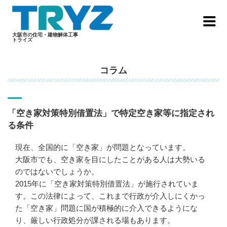
Skip
to
content
大阪市の住宅・建物解体工事
トライズ
コラム
「空き家対策特別借置法」で特定空き家等に指定され
る条件
現在、全国的に「
空き家
」が問題となっています。
大阪市
でも、空き家を目にしたことがある人は大勢いる
のではないでしょうか。
2015年に「空き家対策特別借置法」が施行されていま
す。この法律によって、これまで行政が介入しにくかっ
た「空き家」問題に国が積極的に介入できるようにな
り、厳しい行政処分が課される場もあります。