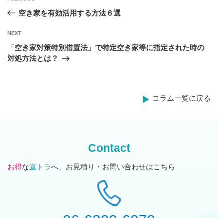
投
Post
空き家を有効活用する方法６選
稿
Next
NEXT
ナ
Post
「空き家対策特別借置法」で特定空き家等に指定された時の
ビ
対処方法とは？
ゲ
ー
コラム一覧に戻る
シ
ョ
ン
Contact
お得
な
直トラ
へ、お見積り・お問い合わせはこちら