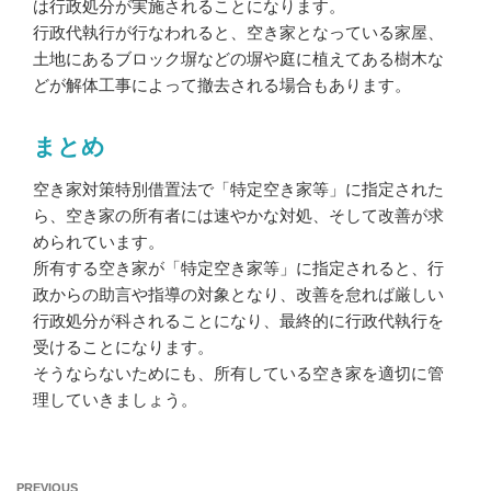
は行政処分が実施されることになります。
行政代執行が行なわれると、空き家となっている家屋、
土地にあるブロック塀などの塀や庭に植えてある樹木な
どが解体工事によって撤去される場合もあります。
まとめ
空き家対策特別借置法で「特定空き家等」に指定された
ら、空き家の所有者には速やかな対処、そして改善が求
められています。
所有する
空き家
が「特定空き家等」に指定されると、行
政からの助言や指導の対象となり、改善を怠れば厳しい
行政処分が科されることになり、最終的に行政代執行を
受けることになります。
そうならないためにも、所有している空き家を適切に管
理していきましょう。
Previous
PREVIOUS