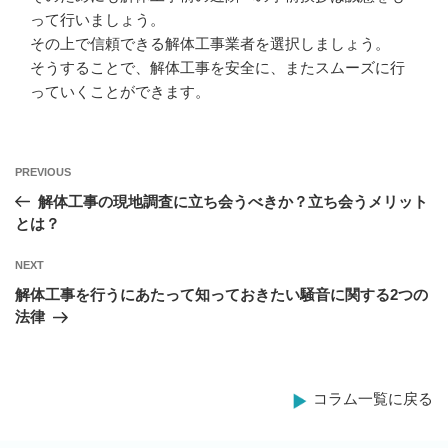
って行いましょう。
その上で信頼できる解体工事業者を選択しましょう。
そうすることで、解体工事を安全に、またスムーズに行
っていくことができます。
Previous
PREVIOUS
投
Post
解体工事の現地調査に立ち会うべきか？立ち会うメリット
稿
とは？
ナ
Next
NEXT
ビ
Post
解体工事を行うにあたって知っておきたい騒音に関する2つの
ゲ
法律
ー
シ
コラム一覧に戻る
ョ
ン