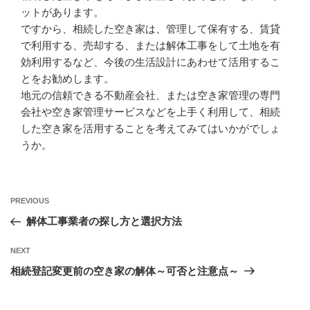
ットがあります。
ですから、相続した空き家は、管理して保有する、賃貸
で利用する、売却する、または解体工事をして土地を有
効利用するなど、今後の生活設計にあわせて活用するこ
とをお勧めします。
地元の信頼できる不動産会社、または空き家管理の専門
会社や空き家管理サービスなどを上手く利用して、相続
した空き家を活用することを考えてみてはいかがでしょ
うか。
Previous
PREVIOUS
投
Post
解体工事業者の探し方と選択方法
稿
Next
NEXT
ナ
Post
相続登記変更前の空き家の解体～可否と注意点～
ビ
ゲ