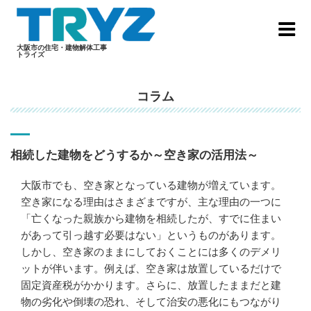
Skip
to
content
大阪市の住宅・建物解体工事
トライズ
コラム
相続した建物をどうするか～空き家の活用法～
大阪市
でも、空き家となっている建物が増えています。
空き家になる理由はさまざまですが、主な理由の一つに
「亡くなった親族から建物を相続したが、すでに住まい
があって引っ越す必要はない」というものがあります。
しかし、空き家のままにしておくことには多くのデメリ
ットが伴います。例えば、空き家は放置しているだけで
固定資産税がかかります。さらに、放置したままだと建
物の劣化や倒壊の恐れ、そして治安の悪化にもつながり